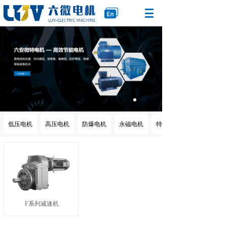
低压电机
高压电机
防爆电机
永磁电机
特种（专用）电机
F系列减速机